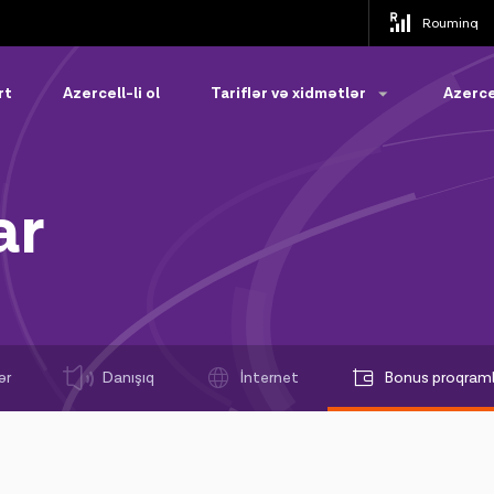
Rouminq
rt
Azercell-li ol
Tariflər və xidmətlər
Azerce
ar
ər
Danışıq
İnternet
Bonus proqraml