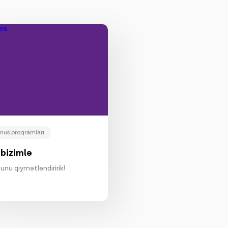
nus proqramları
l bizimlə
bunu qiymətləndiririk!