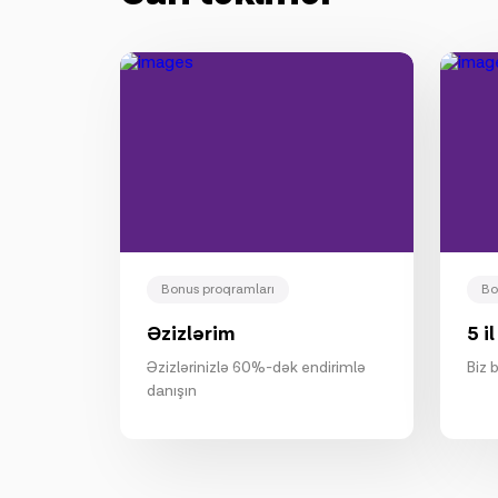
Bonus proqramları
Bo
Əzizlərim
5 i
Əzizlərinizlə 60%-dək endirimlə
Biz 
danışın