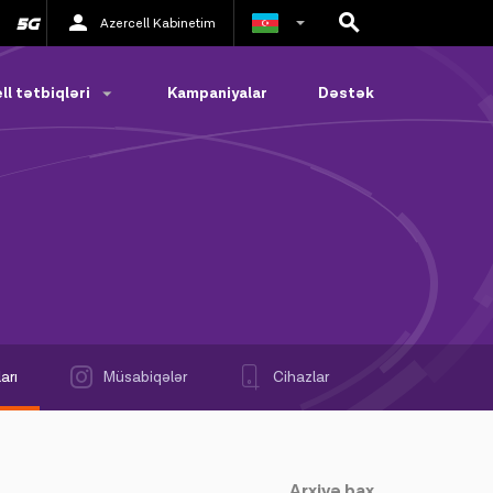
Azercell Kabinetim
Rus
ll tətbiqləri
Kampaniyalar
Dəstək
İngilis
arı
Müsabiqələr
Cihazlar
Arxivə bax