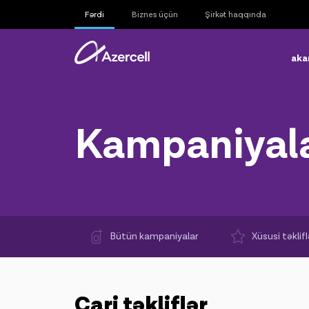
Fərdi
Biznes üçün
Şirkət haqqında
aka
Kampaniyal
Bütün kampaniyalar
Xüsusi təklifl
Cari təkliflər