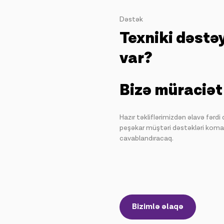
Dəstək
Texniki dəstə
var?
Bizə müraciət
Hazır təkliflərimizdən əlavə fərdi
peşəkar müştəri dəstəkləri koma
cavablandıracaq.
Bizimlə əlaqə