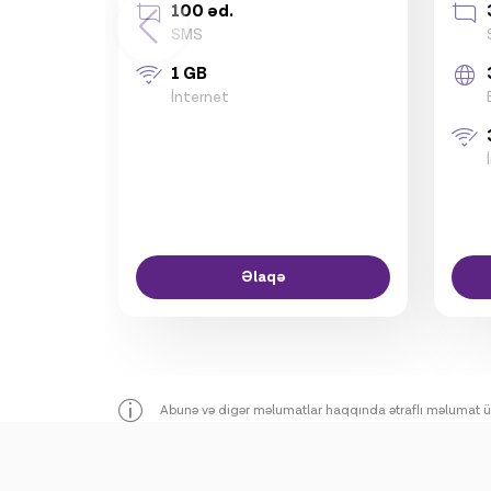
100 əd.
SMS
1 GB
İnternet
Əlaqə
Abunə və digər məlumatlar haqqında ətraflı məlumat üçü