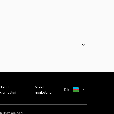
uyğun tutulur.
mist İnternet və Optimist Şəbəkə tariflərində isə istək
Bulud
Mobil
Dil:
xidmətləri
marketinq
Russian
lur. Müvafiq imkandan digər məqsədlər üçün (Reklam və
ədləri üçün istifadə edilməsi halların da) o cümlədən
English
niliklərə abunə ol