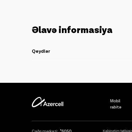
Əlavə informasiya
Qeydlər
(*) Biznes paketlərinə qoşulan abunəçilərin BizKlub çərçi
Güzəştli dəqiqələr qısa nömrələrə edilən zənglərə şamil ed
Güzəştli xidmətlərin cari balanslarını (internet xaric) ö
mesajının qiyməti 0,03 AZN təşkil edir (1 SMS).
Güzəştli internet bitdikdə bildiriş mesajı göndərilir. İn
Mobil
Tarif çərçivəsində yalnız günlük və korporativ müştərilə
rabitə
Güzəştli xidmətlərin cari faktura dövrü ərzində istifadə e
Praqmatist, Maksimalist və İdealist biznes paketləri çər
Spam SMS-lər göndərmək; Simbox, Fix GSM və bu tipli dig
Çağrı mərkəzi:
*6050
Kabinetim tətbiqin