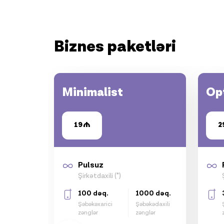
Biznes paketləri
Minimalist
Op
19
2
Pulsuz
Şirkətdaxili (*)
100 dəq.
1000 dəq.
Şəbəkəxarici
Şəbəkədaxili
zənglər
zənglər