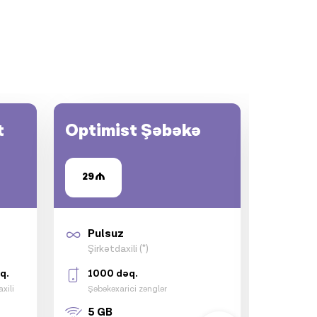
t
Optimist Şəbəkə
Praqm
29
59
Pulsuz
Puls
Şirkətdaxili (*)
Şirkət
q.
1000 dəq.
1000
xili
Şəbəkəxarici zənglər
Şəbəkə
zənglə
5 GB