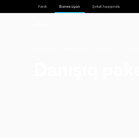
Fərdi
Biznes üçün
Şirkət haqqında
Biznes üçün
Mobil rabitə
Tarif arxivi
Danışıq 
Danışıq pake