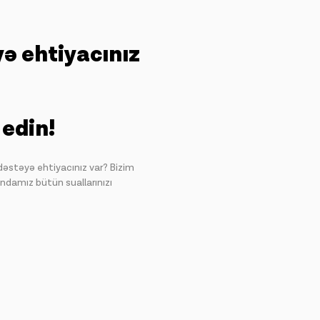
yə ehtiyacınız
 edin!
 dəstəyə ehtiyacınız var? Bizim
ndamız bütün suallarınızı