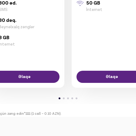
300 əd.
50 GB
SMS
İnternet
30 dəq.
Beynəlxalq zənglər
3 GB
İnternet
Əlaqə
Əlaqə
n zəng edin*1111 (1 call – 0.10 AZN).