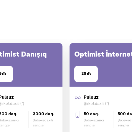
timist Danışıq
Optimist İnterne
9
29
Pulsuz
Pulsuz
Şirkətdaxili (*)
Şirkətdaxili (*)
300 dəq.
3000 dəq.
50 dəq.
500 də
Şəbəkəxarici
Şəbəkədaxili
Şəbəkəxarici
Şəbəkəda
zənglər
zənglər
zənglər
zənglər