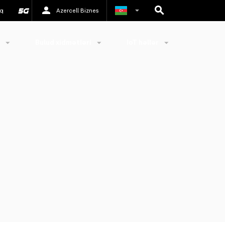
q
Azercell Biznes
Rus
Bulud xidmətləri
IoT həllər
İngilis