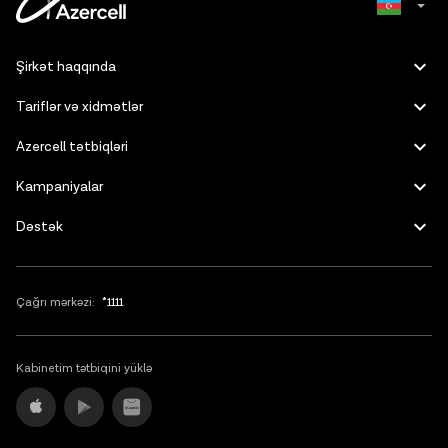
Russian
Şirkət haqqında
English
Tariflər və xidmətlər
Azercell tətbiqləri
Kampaniyalar
Dəstək
Çağrı mərkəzi:
*1111
Kabinetim tətbiqini yüklə