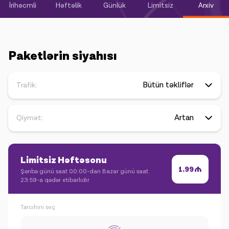
Kampaniyalar
İrihəcmli
Həftəlik
Günlük
Limitsiz
Arxiv
Dəstək
Paketlərin siyahısı
Ödəniş
Rouminq
Yeni nəsil
Trafik:
Dil
Azərbaycan
Qiymət:
Limitsiz Həftəsonu 
1.99
Şənbə günü saat 00:00-dan Bazar günü saat
23:59-a qədər etibarlıdır
Tərcihini seç