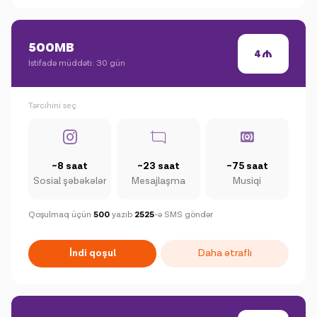
500MB
4
İstifadə müddəti: 30 gün
Tərcihini seç
~8 saat
~23 saat
~75 saat
Sosial şəbəkələr
Mesajlaşma
Musiqi
Qoşulmaq üçün
500
yazıb
2525
-ə SMS göndər
İndi qoşul
Daha ətraflı