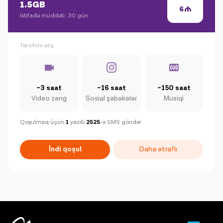
1.5GB
6
İstifadə müddəti: 30 gün
Tərcihini seç
~3 saat
~16 saat
~150 saat
Video zəng
Sosial şəbəkələr
Musiqi
Qoşulmaq üçün
1
yazıb
2525
-ə SMS göndər
İndi qoşul
Daha ətraflı