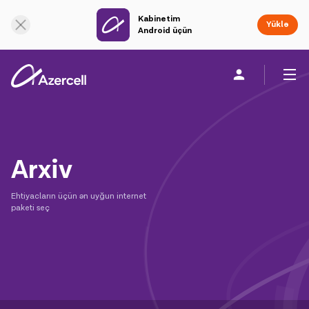
Kabinetim
Onlayn dəstək
Yüklə
Android üçün
Fərdi
Biznes üçün
Şirkət haqqında
Arxiv
akart
Ehtiyacların üçün ən uyğun internet
Azercell-li ol
paketi seç
Tariflər və xidmətlər
Azercell tətbiqləri