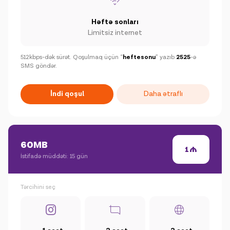
Həftə sonları
Limitsiz internet
512kbps-dək sürət. Qoşulmaq üçün “
heftesonu
” yazıb
2525
-ə
SMS göndər.
İndi qoşul
Daha ətraflı
60MB
1
İstifadə müddəti: 15 gün
Tərcihini seç