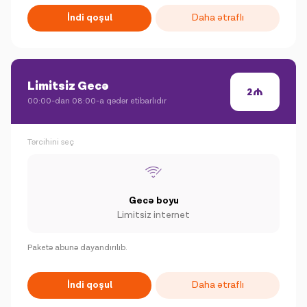
İndi qoşul
Daha ətraflı
Limitsiz Gecə
2
00:00-dan 08:00-a qədər etibarlıdır
Tərcihini seç
Gecə boyu
Limitsiz internet
Paketə abunə dayandırılıb.
İndi qoşul
Daha ətraflı