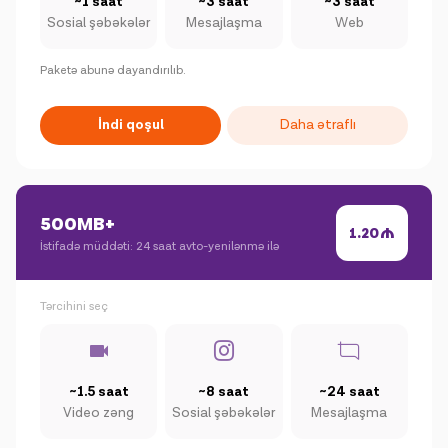
~1 saat
~3 saat
~3 saat
Sosial şəbəkələr
Mesajlaşma
Web
Paketə abunə dayandırılıb.
İndi qoşul
Daha ətraflı
500MB+
1.20
İstifadə müddəti: 24 saat avto-yenilənmə ilə
Tərcihini seç
~1.5 saat
~8 saat
~24 saat
Video zəng
Sosial şəbəkələr
Mesajlaşma