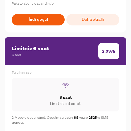
Paketə abunə dayandırılıb.
İndi qoşul
Daha ətraflı
Limitsiz 6 saat
2.39
6 saat
Tərcihini seç
6 saat
Limitsiz internet
2 Mbps-ə qədər sürət. Qoşulmaq üçün
6S
yazıb
2525
-ə SMS
göndər.