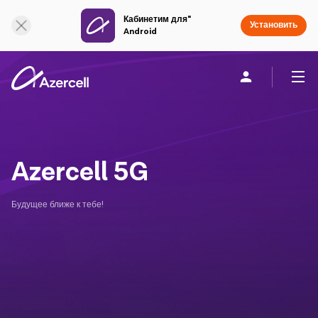
Кабинетим для"
Онлайн поддержка
Установить
Android
Частным клиентам
Бизнесу
О компании
Azercell 5G
akart
Будущее ближе к тебе!
Присоединяйся к Azercell
Тарифы и услуги
Приложения Azercell