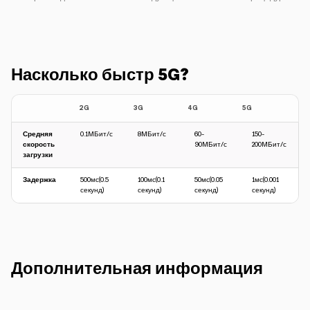
Насколько быстр 5G?
2G
3G
4G
5G
Средняя
0.1MБит/с
8MБит/с
60-
150-
скорость
90MБит/с
200MБит/с
загрузки
Задержка
500мс(0.5
100мс(0.1
50мс(0.05
1мс(0.001
секунд)
секунд)
секунд)
секунд)
Дополнительная информация