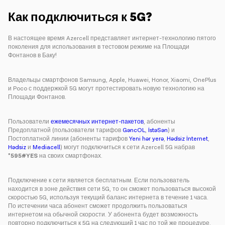
Как подключиться к 5G?
В настоящее время Azercell представляет интернет-технологию пятого
поколения для использования в тестовом режиме на Площади
Фонтанов в Баку!
Владельцы смартфонов Samsung, Apple, Huawei, Honor, Xiaomi, OnePlus
и Poco с поддержкой 5G могут протестировать новую технологию на
Площади Фонтанов.
Пользователи
ежемесячных интернет-пакетов
, абоненты
Предоплатной (пользователи тарифов
GəncOL
,
İstəSən
) и
Постоплатной линии (абоненты тарифов
Yeni hər yerə
,
Hədsiz İnternet
,
Hədsiz
и
Mediacell
) могут подключиться к сети Azercell 5G набрав
*595#YES
на своих смартфонах.
Подключение к сети является бесплатным. Если пользователь
находится в зоне действия сети 5G, то он сможет пользоваться высокой
скоростью 5G, используя текущий баланс интернета в течение 1 часа.
По истечении часа абонент сможет продолжить пользоваться
интернетом на обычной скорости. У абонента будет возможность
повторно подключиться к 5G на следующий 1 час по той же процедуре.