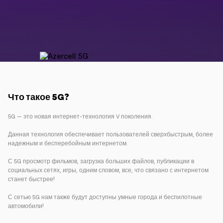
Кампании
Поддержка
Оплата
Роуминг
Новое поколение
Что такое 5
G
?
Язык
Русский
5G — это новая интернет-технология V поколения.
Данная технология обеспечивает пользователей сверхбыстрым, более
надежным и бесперебойным интернетом.
С 5G просмотр фильмов, загрузка больших файлов, публикации в
социальных сетях, игры, одним словом, все, что связано с интернетом
станет быстрее!
С сетью 5G нам также будут доступны умные города и беспилотные
автомобили!