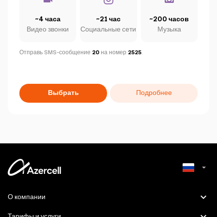
~4 часа
~21 час
~200 часов
Видео звонки
Социальные сети
Музыка
Отправь SMS-сообщение
20
на номер
2525
.
Выбрать
Подробнее
Azerbaijani
О компании
English
Тарифы и услуги