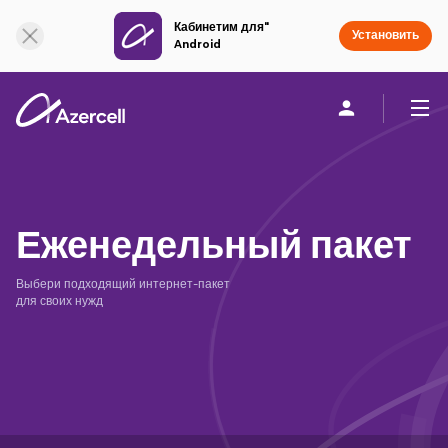
Кабинетим для"
Онлайн поддержка
Установить
Android
Частным клиентам
Бизнесу
О компании
Еженедельный пакет
akart
Выбери подходящий интернет-пакет
Присоединяйся к Azercell
для своих нужд
Тарифы и услуги
Приложения Azercell