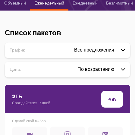
Кампании
Объемный
Еженедельный
Ежедневный
Безлимитный
Поддержка
Список пакетов
Оплата
Роуминг
Новое поколение
Трафик:
Язык
Русский
Цена:
2ГБ
4
Срок действия: 7 дней
Сделай свой выбор