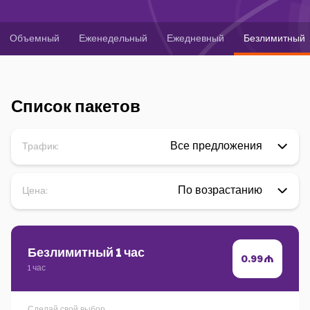
Кампании
Поддержка
Объемный
Еженедельный
Ежедневный
Безлимитный
Список пакетов
Оплата
Роуминг
Новое поколение
Трафик:
Язык
Русский
Цена:
Безлимитный 1 час
0.99
1 час
Сделай свой выбор