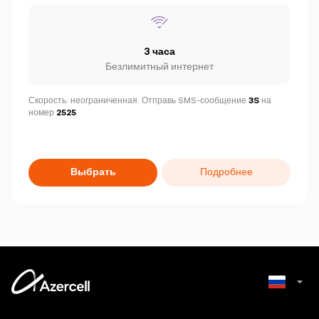
3 часа
Безлимитный интернет
Скорость: неограниченная. Отправь SMS-сообщение
3S
на
номер
2525
Выбрать
Подробнее
Azerbaijani