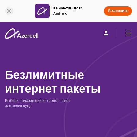
Кабинетим для"
Онлайн поддержка
Установить
Android
Частным клиентам
Бизнесу
О компании
Безлимитные
akart
интернет пакеты
Присоединяйся к Azercell
Выбери подходящий интернет-пакет
для своих нужд
Тарифы и услуги
Приложения Azercell