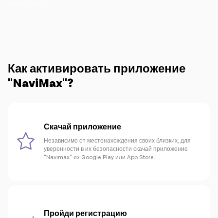
Кампании
AZN в месяц.
Поддержка
Как активировать приложение
Оплата
Роуминг
Новое поколение
"NaviMax"?
Язык
Русский
Скачай приложение
Независимо от местонахождения своих близких, для
уверенности в их безопасности скачай приложение
"Navimax" из Google Play или App Store.
Пройди регистрацию