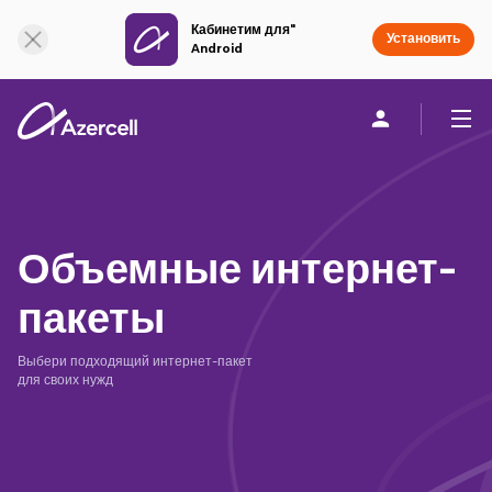
Кабинетим для"
Онлайн поддержка
Установить
Android
Частным клиентам
Бизнесу
О компании
Объемные интернет-
akart
пакеты
Присоединяйся к Azercell
Выбери подходящий интернет-пакет
для своих нужд
Тарифы и услуги
Приложения Azercell