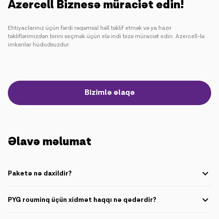
Azercell Biznesə müraciət edin!
Ehtiyaclarınız üçün fərdi rəqəmsal həll təklif etmək və ya hazır
təkliflərimizdən birini seçmək üçün elə indi bizə müraciət edin. Azercell-lə
imkanlar hüdudsuzdur.
Bizimlə əlaqə
Əlavə məlumat
Paketə nə daxildir?
Data trafiki: 300MB
PYG rouminq üçün xidmət haqqı nə qədərdir?
PYG data trafiki: 0,05 AZN
İnternet trafik üçün xidmət haqqı 0,05 AZN təşkil edir. Rouminq