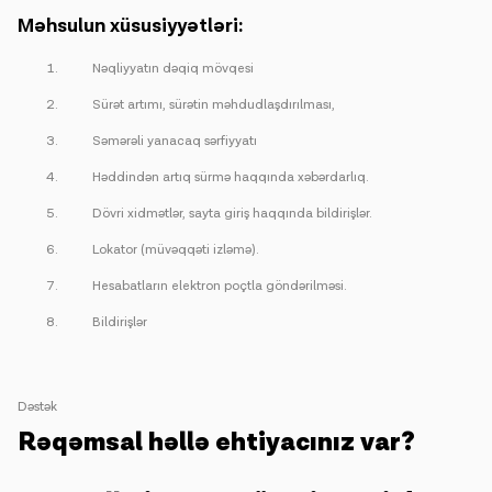
Məhsulun xüsusiyyətləri:
Nəqliyyatın dəqiq mövqesi
Sürət artımı, sürətin məhdudlaşdırılması,
Səmərəli yanacaq sərfiyyatı
Həddindən artıq sürmə haqqında xəbərdarlıq.
Dövri xidmətlər, sayta giriş haqqında bildirişlər.
Lokator (müvəqqəti izləmə).
Hesabatların elektron poçtla göndərilməsi.
Bildirişlər
Dəstək
Rəqəmsal həllə ehtiyacınız var?