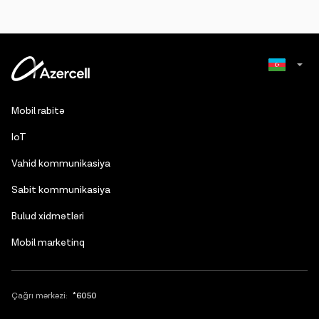
Roaminq trafiki: 10MB
tarifləri haqqında ətraflı məlumat əldə etmək üçün
keçidə
daxil olun.
http://www.biznesim-neqliyyat.com/
saytına daxil olaraq, şirkətinizin
avtoparkını qeydiyyatdan keçirin və idarə etməyə başlayın!
Russian
Mobil rabitə
English
IoT
Vahid kommunikasiya
Sabit kommunikasiya
Bulud xidmətləri
Mobil marketinq
Çağrı mərkəzi:
*6050