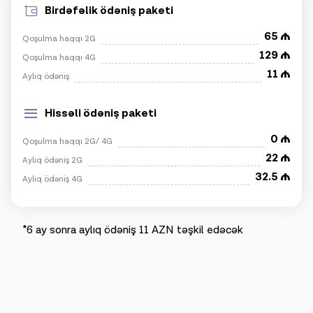
Birdəfəlik ödəniş paketi
65
Qoşulma haqqı 2G
129
Qoşulma haqqı 4G
11
Aylıq ödəniş
Hissəli ödəniş paketi
0
Qoşulma haqqı 2G/ 4G
22
Aylıq ödəniş 2G
32.5
Aylıq ödəniş 4G
*6 ay sonra aylıq ödəniş 11 AZN təşkil edəcək