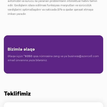
avtomobil və sürücü ilə yaranan problemlərin intelektual həllini təmin
edir. Gedişlərin idarə edilməsi funksiyası marşrutları və sürücülük
vərdişlərini optimallaşdırır və nəticədə 15%-ə qədər qənaət etməyə
imkan yaradır.
Bizimlə əlaqə
Əlaqə üçün
*6050
qısa nömrəsinə zəng və ya business@azercell.com
email ünvanına yaza bilərsiniz.
Təklifimiz