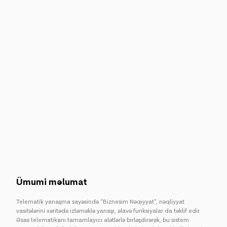
IoT həllər
Rouminq
Yeni nəsil
Dil
Azərbaycan
Ümumi məlumat
Telematik yanaşma sayəsində “Biznesim Nəqiyyat”, nəqliyyat
vasitələrini xəritədə izləməklə yanaşı, əlavə funksiyalar da təklif edir.
Əsas telematikanı tamamlayıcı alətlərlə birləşdirərək, bu sistem